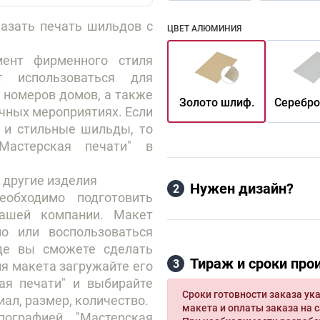
казать печать шильдов с
ЦВЕТ АЛЮМИНИЯ
ент фирменного стиля
т использоваться для
, номеров домов, а также
Золото шлиф.
Серебро
ичных мероприятиях. Если
 и стильные шильды, то
Мастерская печати" в
 другие изделия
Нужен дизайн?
2
обходимо подготовить
вашей компании. Макет
о или воспользоваться
где вы сможете сделать
Тираж и сроки про
3
ия макета загружайте его
ая печати" и выбирайте
Сроки готовности заказа ука
ал, размер, количество.
макета и оплаты заказа на с
ографией "Мастерская