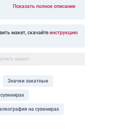
Показать полное описание
вить макет, скачайте
инструкцию
рузить макет
Значки закатные
 сувенирах
елкография на сувенирах