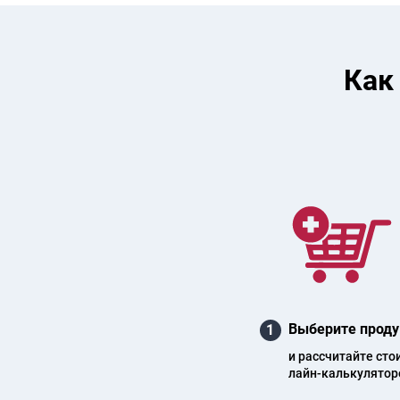
Как
Выберите проду
1
и рас­счи­тай­те сто
лайн-каль­ку­ля­то­р