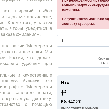
При необходимости разрабо
большой загрузки оборудова
изменены.
лагает широкий выбор
шильдов: металлические,
Получить заказ можно по ад
ие. Кроме того, у нас вы
доставку курьером.
ать, чтобы убедиться в
о заказа ожиданиям.
 типографии "Мастерская
 дождаться доставки. Мы
ей России, что делает
Срок из
симально удобным для
14.0
тильные и качественные
вашего бизнеса или
Итог
типографию "Мастерская
ичное качество печати,
оперативную доставку.
₽
(с НДС 5%)
остранство с помощью
Вы получите
0
бонусов