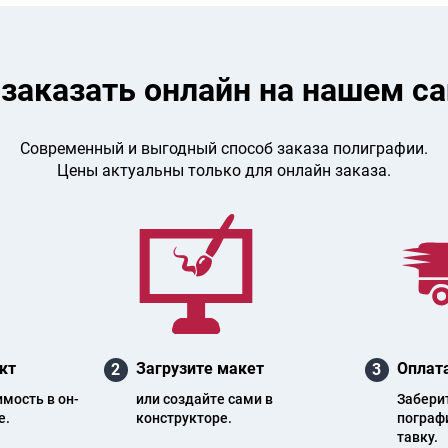
 заказать онлайн на нашем са
Современный и выгодный способ заказа полиграфии.
Цены актуальны только для онлайн заказа.
кт
Загрузите макет
Оплата
2
3
и­мость в он­
или создайте сами в
Заберите
е.
конструкторе.
пог­ра­ф
тав­ку.