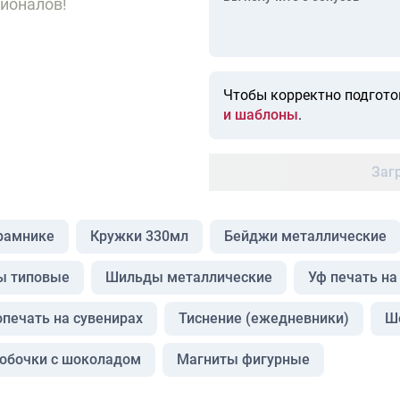
ионалов!
Чтобы корректно подгото
и шаблоны
.
Заг
драмнике
Кружки 330мл
Бейджи металлические
ы типовые
Шильды металлические
Уф печать на
печать на сувенирах
Тиснение (ежедневники)
Ш
обочки с шоколадом
Магниты фигурные