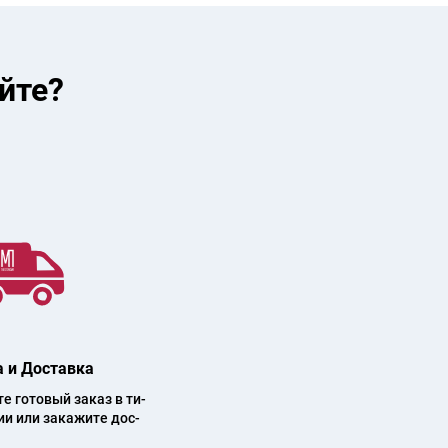
йте?
 и Доставка
 го­то­вый за­каз в ти­
ии или за­ка­жи­те дос­