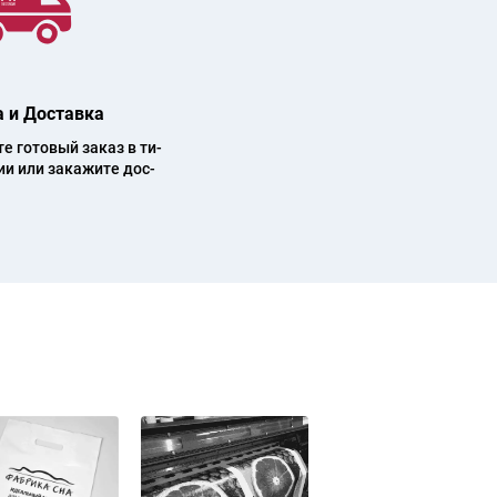
 и Доставка
 го­то­вый за­каз в ти­
ии или за­ка­жи­те дос­