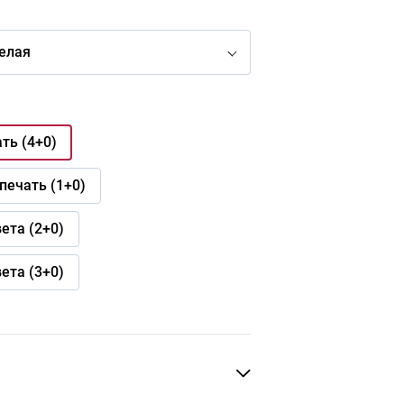
елая
ть (4+0)
печать (1+0)
вета (2+0)
вета (3+0)