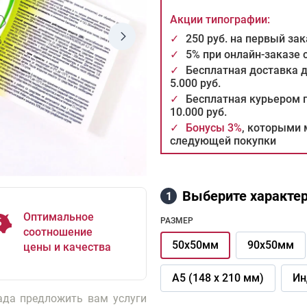
Акции типографии:
✓
250 руб. на первый за
✓
5% при онлайн-заказе
✓
Бесплатная доставка 
5.000 руб.
✓
Бесплатная курьером п
10.000 руб.
✓
Бонусы 3%
, которыми 
следующей покупки
Выберите характер
1
Оптимальное
РАЗМЕР
соотношение
50х50мм
90х50мм
цены и качества
А5 (148 х 210 мм)
Ин
ада предложить вам услуги