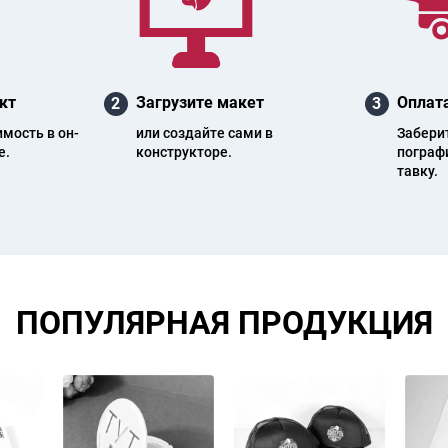
кт
Загрузите макет
Оплата
2
3
и­мость в он­
или создайте сами в
Заберите
е.
конструкторе.
пог­ра­ф
тав­ку.
ПОПУЛЯРНАЯ ПРОДУКЦИЯ