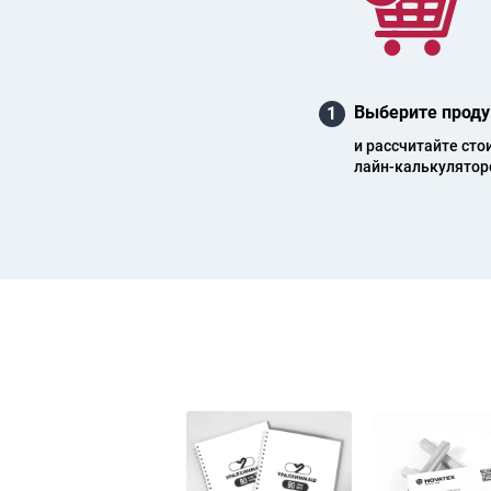
Выберите проду
1
и рас­счи­тай­те сто
лайн-каль­ку­ля­то­р