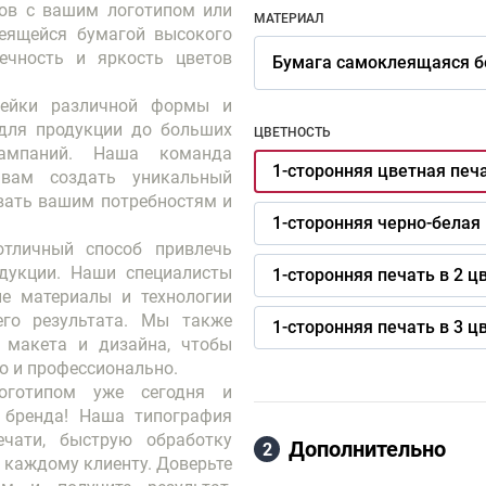
ров с вашим логотипом или
МАТЕРИАЛ
еящейся бумагой высокого
вечность и яркость цветов
Бумага самоклеящаяся б
лейки различной формы и
для продукции до больших
ЦВЕТНОСТЬ
ампаний. Наша команда
1-сторонняя цветная печа
 вам создать уникальный
овать вашим потребностям и
1-сторонняя черно-белая 
отличный способ привлечь
дукции. Наши специалисты
1-сторонняя печать в 2 ц
е материалы и технологии
его результата. Мы также
1-сторонняя печать в 3 ц
 макета и дизайна, чтобы
о и профессионально.
оготипом уже сегодня и
 бренда! Наша типография
ечати, быструю обработку
Дополнительно
2
 каждому клиенту. Доверьте