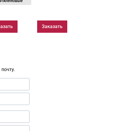
этиленовые
азать
Заказать
 почту.