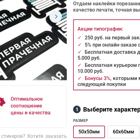
Отдаем наклейки порезанны
качество печати, точная вы
Акции типографии:
✓
250 руб. на первый за
✓
5% при онлайн-заказе
✓
Бесплатная доставка 
5.000 руб.
✓
Бесплатная курьером п
10.000 руб.
✓
Бонусы 3%
, которыми 
следующей покупки
Оптимальное
соотношение
Выберите характер
1
цены и качества
РАЗМЕР
50х50мм
60х60мм
 стикеров? Хотите заказать