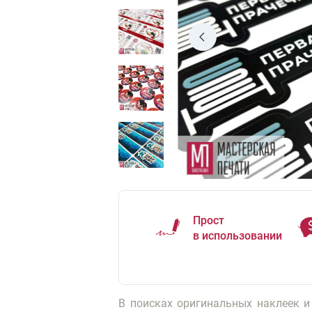
Прост
в использовании
В поисках оригинальных наклеек и