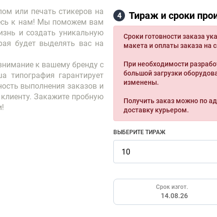
пом или печать стикеров на
Тираж и сроки про
4
сь к нам! Мы поможем вам
изнь и создать уникальную
Сроки готовности заказа ука
рая будет выделять вас на
макета и оплаты заказа на с
внимание к вашему бренду с
При необходимости разрабо
большой загрузки оборудова
а типография гарантирует
изменены.
ность выполнения заказов и
клиенту. Закажите пробную
Получить заказ можно по ад
и!
доставку курьером.
ВЫБЕРИТЕ ТИРАЖ
Срок изгот.
14.08.26