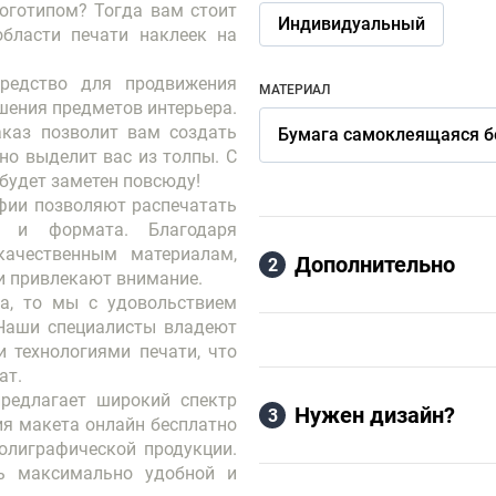
оготипом? Тогда вам стоит
Индивидуальный
бласти печати наклеек на
средство для продвижения
МАТЕРИАЛ
ашения предметов интерьера.
аказ позволит вам создать
Бумага самоклеящаяся б
но выделит вас из толпы. С
будет заметен повсюду!
фии позволяют распечатать
а и формата. Благодаря
качественным материалам,
Дополнительно
2
и привлекают внимание.
а, то мы с удовольствием
Наши специалисты владеют
технологиями печати, что
ат.
предлагает широкий спектр
Нужен дизайн?
3
ния макета онлайн бесплатно
олиграфической продукции.
ть максимально удобной и