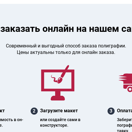
 заказать онлайн на нашем са
Современный и выгодный способ заказа полиграфии.
Цены актуальны только для онлайн заказа.
кт
Загрузите макет
Оплата
2
3
и­мость в он­
или создайте сами в
Заберите
е.
конструкторе.
пог­ра­ф
тав­ку.