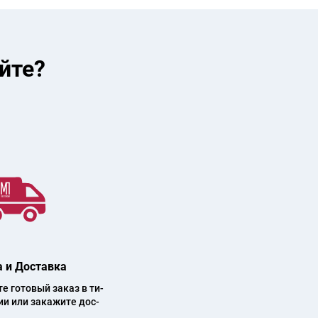
йте?
 и Доставка
 го­то­вый за­каз в ти­
ии или за­ка­жи­те дос­