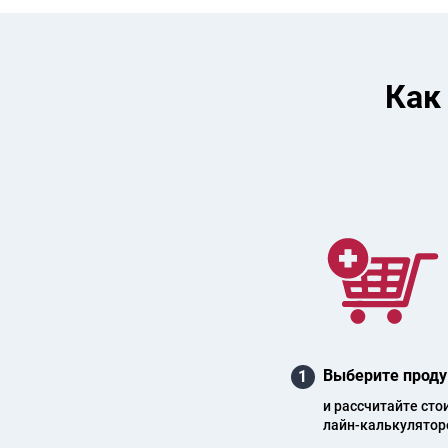
Как
Выберите проду
1
и рас­счи­тай­те сто
лайн-каль­ку­ля­то­р