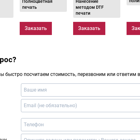
поли
Полноцветная
Нанесение
печать
методом DTF
печати
Заказать
Заказать
Зак
прос?
ы быстро посчитаем стоимость, перезвоним или ответим в
ачу