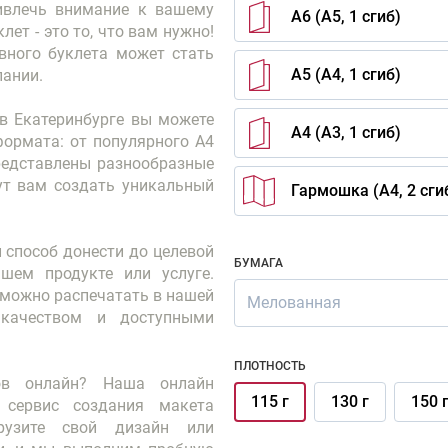
ивлечь внимание к вашему
А6 (А5, 1 сгиб)
ет - это то, что вам нужно!
вного буклета может стать
А5 (А4, 1 сгиб)
ании.
 в Екатеринбурге вы можете
А4 (А3, 1 сгиб)
формата: от популярного А4
представлены разнообразные
ут вам создать уникальный
Гармошка (А4, 2 сги
 способ донести до целевой
БУМАГА
шем продукте или услуге.
о можно распечатать в нашей
Мелованная
 качеством и доступными
ПЛОТНОСТЬ
тов онлайн? Наша онлайн
115 г
130 г
150 
 сервис создания макета
грузите свой дизайн или