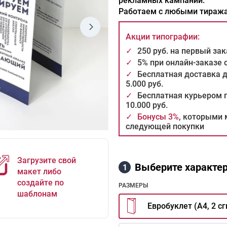
рекламных кампаний.
Работаем с любыми тиража
Акции типографии:
✓
250 руб. на первый за
✓
5% при онлайн-заказе
✓
Бесплатная доставка 
5.000 руб.
✓
Бесплатная курьером п
10.000 руб.
✓
Бонусы 3%
, которыми 
следующей покупки
Загрузите свой
Выберите характер
1
макет либо
создайте по
РАЗМЕРЫ
шаблонам
Евробуклет (А4, 2 сг