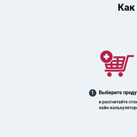
Как
Выберите проду
1
и рас­счи­тай­те сто
лайн-каль­ку­ля­то­р