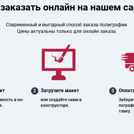
 заказать онлайн на нашем са
Современный и выгодный способ заказа полиграфии.
Цены актуальны только для онлайн заказа.
кт
Загрузите макет
Оплата
2
3
и­мость в он­
или создайте сами в
Заберите
е.
конструкторе.
пог­ра­ф
тав­ку.