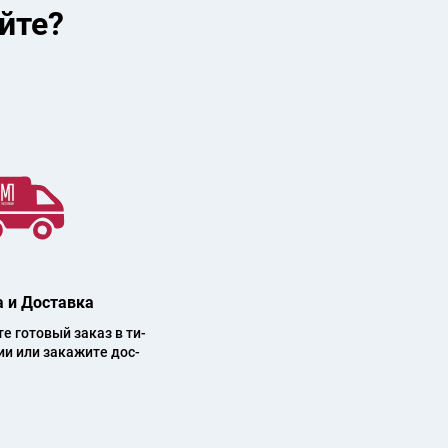
йте?
 и Доставка
 го­то­вый за­каз в ти­
ии или за­ка­жи­те дос­