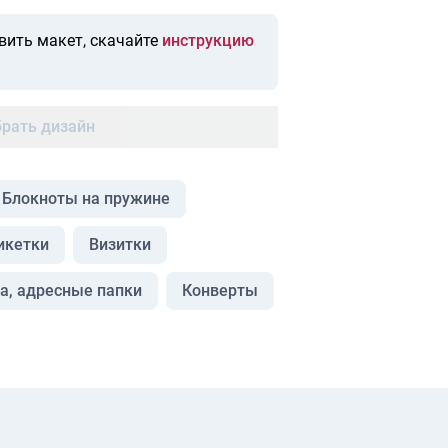
вить макет, скачайте
инструкцию
рать дизайн
Блокноты на пружине
икетки
Визитки
а, адресные папки
Конверты