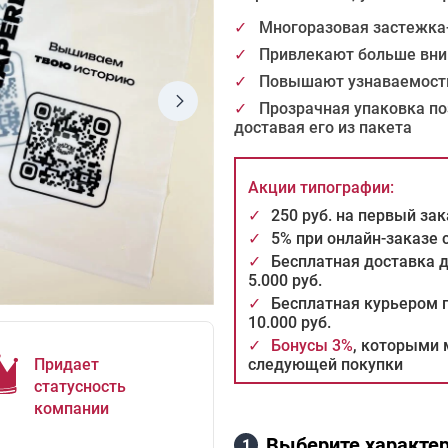
✓
Многоразовая застежка
✓
Привлекают больше вни
✓
Повышают узнаваемость
✓
Прозрачная упаковка поз
доставая его из пакета
Акции типографии:
✓
250 руб. на первый за
✓
5% при онлайн-заказе
✓
Бесплатная доставка 
5.000 руб.
✓
Бесплатная курьером п
10.000 руб.
✓
Бонусы 3%
, которыми 
Придает
следующей покупки
статусность
компании
Выберите характер
1