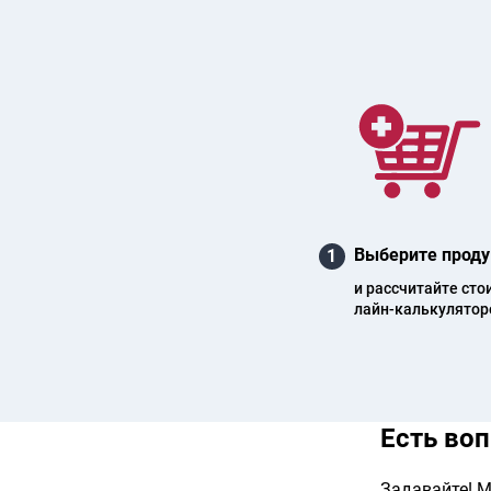
Выберите проду
1
и рас­счи­тай­те сто
лайн-каль­ку­ля­то­р
Есть во
Задавайте! М