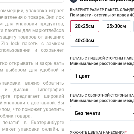
оммерции, упаковка играет 
ВЫБЕРИТЕ РАЗМЕР ПАКЕТА-СЛАЙДЕ
По макету - отступы от краев 
чатления о товаре. Зип лок 
 для упаковки продуктов, 
20х25см
25х30см
и пакеты для маркетлейсов 
защиту товаров от внешних 
40х50см
Zip lock пакеты с замком 
пользовании и сохраняет 
ПЕЧАТЬ С ЛИЦЕВОЙ СТОРОНЫ ПАКЕ
гко открывать и закрывать 
Минимальное расстояние межд
ым выбором для удобной и 
1 цвет
паковки, важно обратить 
 и дизайн. Типография 
урге предлагает широкий 
ПЕЧАТЬ С ОБОРОТНОЙ СТОРОНЫ ПА
Минимальное расстояние межд
й упаковки с доставкой. Вы 
ипом, что поможет укрепить 
Без печати
печати" в Екатеринбурге 
 макет упаковки онлайн, а 
УКАЖИТЕ ЦВЕТ(А) НАНЕСЕНИЯ
*