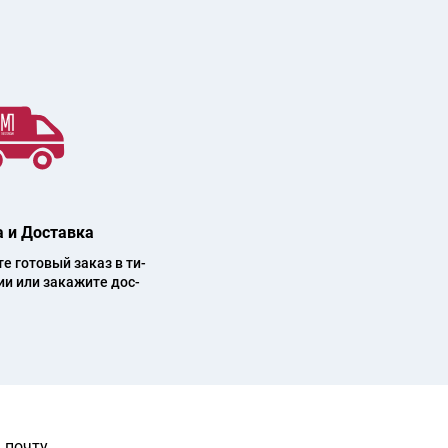
 и Доставка
 го­то­вый за­каз в ти­
ии или за­ка­жи­те дос­
 почту.