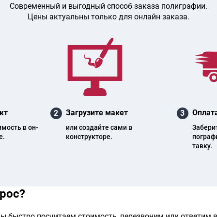
Современный и выгодный способ заказа полиграфии.
Цены актуальны только для онлайн заказа.
кт
Загрузите макет
Оплата
2
3
и­мость в он­
или создайте сами в
Заберите
е.
конструкторе.
пог­ра­ф
тав­ку.
прос?
ы быстро посчитаем стоимость, перезвоним или ответим в