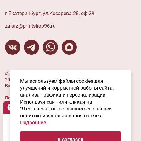
г.Екатеринбург, ул.Косарева 28, оф.29
zakaz@printshop96.ru
© ИП Угленко В.С. (Типография "Мастерская печати" ), 2016-
2026
Мы используем файлы cookies для
Все права защищены.
улучшений и корректной работы сайта,
анализа трафика и персонализации.
Политика конфиденциальности
Используя сайт или кликая на
Пользовательское соглашение
Скидка 5.0%
"Я согласен", вы соглашаетесь с нашей
политикой использования cookies.
О файлах Cookie
Подробнее
Скидка 5.0%
при самостоятельном оформлении
Я согласен